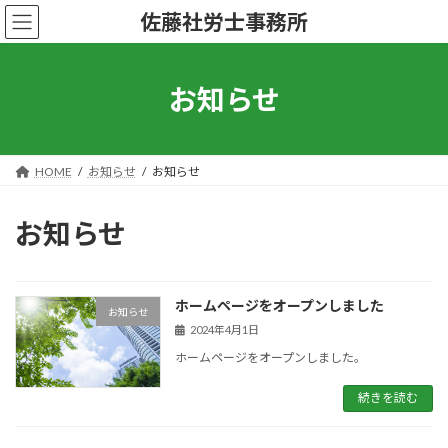
コ
ナ
佐藤社労士事務所
ン
ビ
テ
ゲ
ン
ー
ツ
シ
お知らせ
へ
ョ
ス
ン
キ
に
ッ
移
HOME
お知らせ
お知らせ
プ
動
お知らせ
ホームページをオープンしました
お知らせ
2024年4月1日
ホームページをオープンしました。
続きを読む